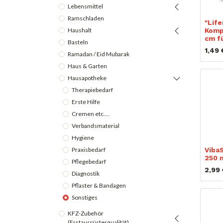
Lebensmittel
Ramschladen
"Lif
Komp
Haushalt
cm f
Basteln
1,49
Ramadan / Eid Mubarak
Haus & Garten
Hausapotheke
Therapiebedarf
Erste Hilfe
Cremen etc....
Verbandsmaterial
Hygiene
Viba
Praxisbedarf
250 
Pflegebedarf
2,99
Diagnostik
Pflaster & Bandagen
Sonstiges
KFZ-Zubehör
(Erstausrüsterqualität)