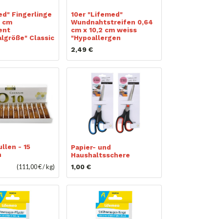
ed" Fingerlinge
10er "Lifemed"
2 cm
Wundnahtstreifen 0,64
ent
cm x 10,2 cm weiss
algröße" Classic
"Hypoallergen
2,49
€
llen - 15
Papier- und
n
Haushaltsschere
(
111,00
€ /
kg
)
1,00
€