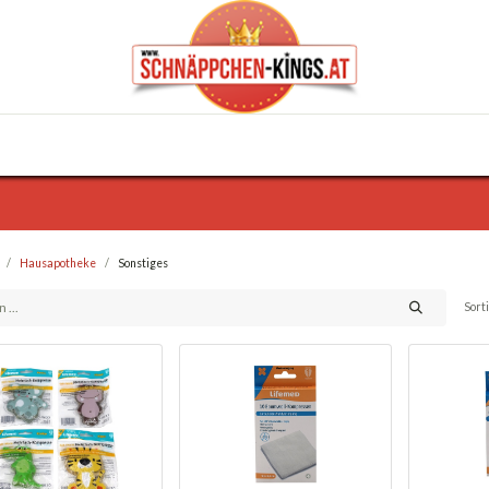
0
Haus & Garten
Anlässe
KFZ
Trafik
Hausapotheke
Sonstiges
Sort