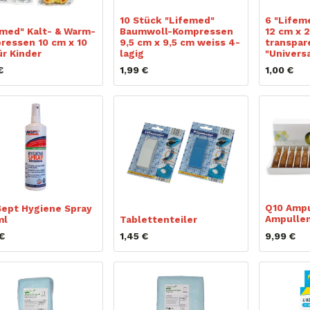
10 Stück "Lifemed"
6 "Lifem
emed" Kalt- & Warm-
Baumwoll-Kompressen
12 cm x 
ressen 10 cm x 10
9,5 cm x 9,5 cm weiss 4-
transpar
ür Kinder
lagig
"Univers
€
1,99
€
1,00
€
Q10 Ampu
Sept Hygiene Spray
Ampulle
ml
Tablettenteiler
€
1,45
€
9,99
€