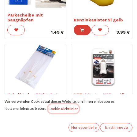
Parkscheibe mit
Saugnäpfen
Benzinkanister 5l gelb
1,49
€
3,99
€
Kabelbinder, 50tlg. Set
KFZ-Adapter USB, weiß
Wir verwenden Cookies auf dieser Website, um Ihnen ein besseres
1,29
€
2,99
€
Nutzererlebnis zu bieten.
Cookie-Richtlinien
Nur essentielle
Ich stimme zu