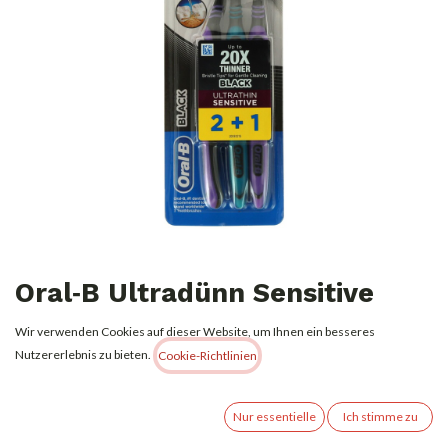
Oral‑B Ultradünn Sensitive
Extra Soft – Zahnbürste im
Wir verwenden Cookies auf dieser Website, um Ihnen ein besseres
2 + 1‑Pack
Nutzererlebnis zu bieten.
Cookie-Richtlinien
2,49
€
Alle Preise inkl. MwSt.
zzgl. Versandkosten
Nur essentielle
Ich stimme zu